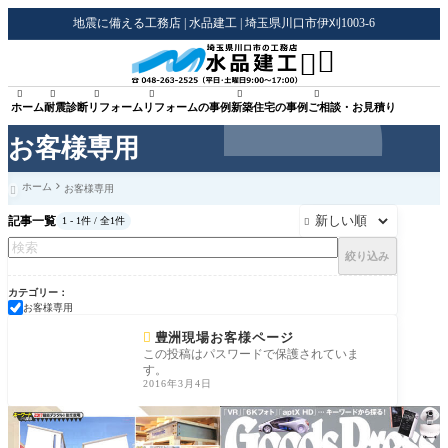
地震に備える工務店 | 水品建工 | 埼玉県川口市伊刈1003-6








ホーム
耐震診断
リフォーム
リフォームの事例
新築住宅の事例
ご相談・お見積り
お客様専用
ホーム
お客様専用

記事一覧
1 - 1件 / 全1件

絞り込み
カテゴリー
お客様専用
お客様専用

豊洲現場お客様ページ
この投稿はパスワードで保護されていま
す。
2016年3月4日