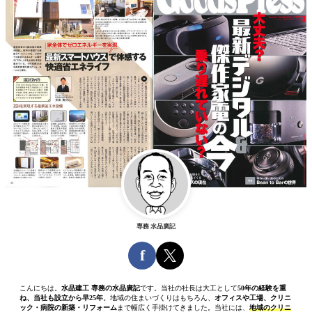
専務 水品廣記
f
こんにちは。
水品建工 専務の水品廣記
です。当社の社長は大工として
50年の経験を重
ね、当社も設立から早25年
。地域の住まいづくりはもちろん、
オフィスや工場、クリニ
ック・病院の新築・リフォーム
まで幅広く手掛けてきました。当社には、
地域のクリニ