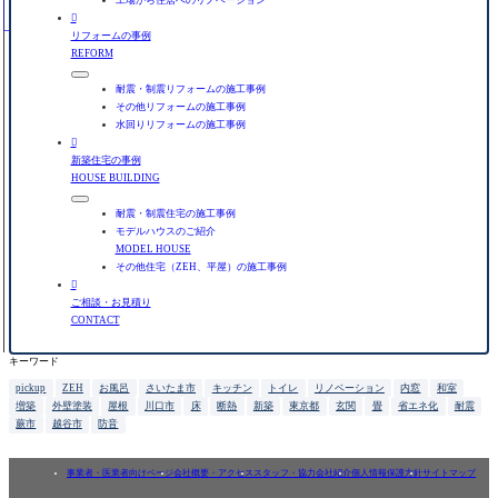

リフォームの事例
REFORM
耐震・制震リフォームの施工事例
その他リフォームの施工事例
水回りリフォームの施工事例

新築住宅の事例
HOUSE BUILDING
耐震・制震住宅の施工事例
モデルハウスのご紹介
MODEL HOUSE
その他住宅（ZEH、平屋）の施工事例

ご相談・お見積り
CONTACT
キーワード
pickup
ZEH
お風呂
さいたま市
キッチン
トイレ
リノベーション
内窓
和室
増築
外壁塗装
屋根
川口市
床
断熱
新築
東京都
玄関
畳
省エネ化
耐震
蕨市
越谷市
防音
事業者・医業者向けページ
会社概要・アクセス
スタッフ・協力会社紹介
個人情報保護方針
サイトマップ