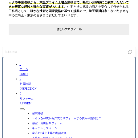
ックや事業者様から、東証プライム上場企業様まで、幅広いお客様にご依頼いただいて
きた豊富な経験と確かな実績があります
。住宅と法人施設の両方を安心して任せられる
工務店として、
確かな技術と国家資格に基づく提案力で
、
埼玉県川口市・さいたま市
を
中心に埼玉・東京の皆さまに貢献してまいります。
詳しいプロフィール
記
事
を
検

索
ホーム
HOME

耐震診断
INSPECTION

リフォーム
REFORM
耐震補強
トイレを和式から洋式にリフォームする費用や期間は？
浴室・お風呂リフォーム
キッチンリフォーム
室温3℃以上上昇の断熱改修
工場から住居へのリノベーション