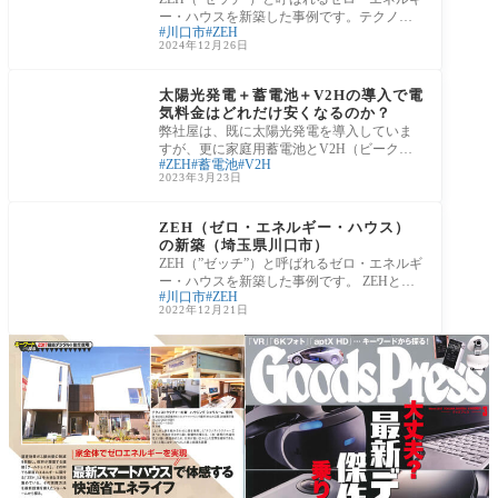
ー・ハウスを新築した事例です。テクノス
川口市
ZEH
トラクチャーを採用しているため耐震性に
2024年12月26日
も優
リフォームの施工事例
太陽光発電＋蓄電池＋V2Hの導入で電
気料金はどれだけ安くなるのか？
弊社屋は、既に太陽光発電を導入していま
すが、更に家庭用蓄電池とV2H（ビークル
ZEH
蓄電池
V2H
トゥーホーム）を導入し、発電した電気を
2023年3月23日
垂れ流す
新築住宅の施工事例
ZEH（ゼロ・エネルギー・ハウス）
の新築（埼玉県川口市）
ZEH（”ゼッチ”）と呼ばれるゼロ・エネルギ
ー・ハウスを新築した事例です。 ZEHと
川口市
ZEH
は、次のような住宅を指します。 高断熱で
2022年12月21日
エネル