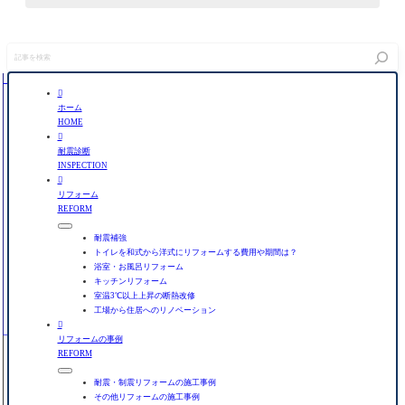
記
事
を
検

索
ホーム
HOME

耐震診断
INSPECTION

リフォーム
REFORM
耐震補強
トイレを和式から洋式にリフォームする費用や期間は？
浴室・お風呂リフォーム
キッチンリフォーム
室温3℃以上上昇の断熱改修
工場から住居へのリノベーション

リフォームの事例
REFORM
耐震・制震リフォームの施工事例
その他リフォームの施工事例