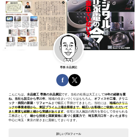
専務 水品廣記
f
こんにちは。
水品建工 専務の水品廣記
です。当社の社長は大工として
50年の経験を重
ね、当社も設立から早25年
。地域の住まいづくりはもちろん、
オフィスや工場、クリニ
ック・病院の新築・リフォーム
まで幅広く手掛けてきました。当社には、
地域のクリニ
ックや事業者様から、東証プライム上場企業様まで、幅広いお客様にご依頼いただいて
きた豊富な経験と確かな実績があります
。住宅と法人施設の両方を安心して任せられる
工務店として、
確かな技術と国家資格に基づく提案力で
、
埼玉県川口市・さいたま市
を
中心に埼玉・東京の皆さまに貢献してまいります。
詳しいプロフィール