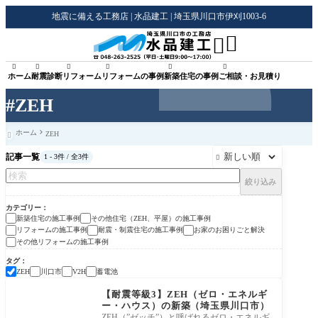
地震に備える工務店 | 水品建工 | 埼玉県川口市伊刈1003-6








ホーム
耐震診断
リフォーム
リフォームの事例
新築住宅の事例
ご相談・お見積り
#ZEH
ホーム
ZEH

記事一覧
1 - 3件 / 全3件

絞り込み
カテゴリー
新築住宅の施工事例
その他住宅（ZEH、平屋）の施工事例
リフォームの施工事例
耐震・制震住宅の施工事例
お家のお困りごと解決
その他リフォームの施工事例
タグ
川口市
蓄電池
ZEH
V2H
新築住宅の施工事例
【耐震等級3】ZEH（ゼロ・エネルギ
ー・ハウス）の新築（埼玉県川口市）
ZEH（”ゼッチ”）と呼ばれるゼロ・エネルギ