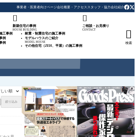
事業者・医業者向けページ
会社概要・アクセス
スタッフ・協力会社紹介


新築住宅の事例
ご相談・お見積り
HOUSE BUILDING
CONTACT

施工事例
耐震・制震住宅の施工事例
事例
モデルハウスのご紹介
MODEL HOUSE
事例
検索
その他住宅（ZEH、平屋）の施工事例
絞り込み
じかと思