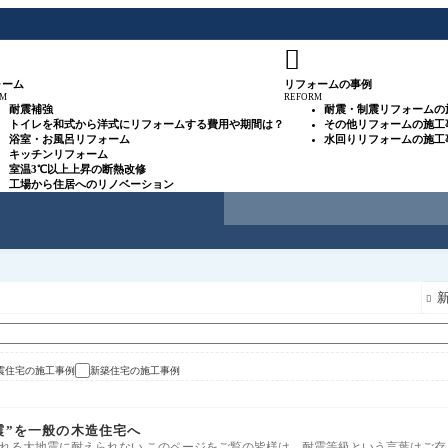

ォーム
リフォームの事例
RM
REFORM
耐震補強
耐震・制震リフォームの
トイレを和式から洋式にリフォームする費用や期間は？
その他リフォームの施工
浴室・お風呂リフォーム
水回りリフォームの施工
キッチンリフォーム
室温3℃以上上昇の断熱改修
工場から住居へのリノベーション

震住宅の施工事例
新築住宅の施工事例
震”を一般の木造住宅へ
れる大地震に耐えられない このページをご覧の皆様は、耐震等級という言葉はご存