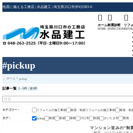
地震に備える工務店 | 水品建工 | 埼玉県川口市伊刈1003-6



ホーム
耐震診断
リフ
HOME
INSPECTION
REFO
#pickup
ホーム
pickup

記事一覧
1 - 5件 / 全5件
カテゴリー
リフォームの施工事例
耐震・制震リフォームの施工事例
耐震・制
タグ
耐震
新築
屋根
川口市
制震
さいたま市
豊洲
pickup
リフォームの施工事例
マンション並みの”制
「耐震」だけでは繰り返さ