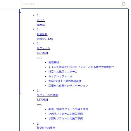
記
事
を
検

索
ホーム
HOME

耐震診断
INSPECTION

リフォーム
REFORM
耐震補強
トイレを和式から洋式にリフォームする費用や期間は？
浴室・お風呂リフォーム
キッチンリフォーム
室温3℃以上上昇の断熱改修
工場から住居へのリノベーション

リフォームの事例
REFORM
耐震・制震リフォームの施工事例
その他リフォームの施工事例
水回りリフォームの施工事例

新築住宅の事例