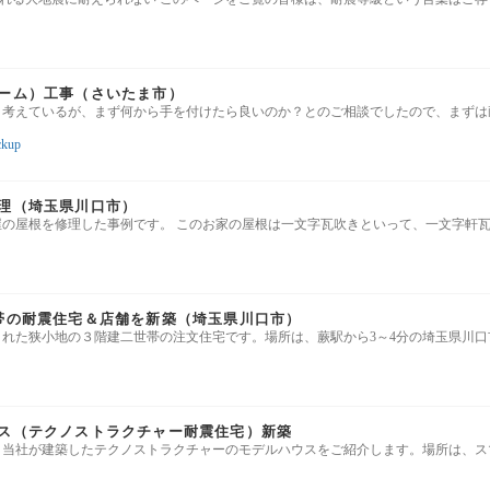
ーム）工事（さいたま市）
と考えているが、まず何から手を付けたら良いのか？とのご相談でしたので、まずは
ckup
理（埼玉県川口市）
屋の屋根を修理した事例です。 このお家の屋根は一文字瓦吹きといって、一文字軒
帯の耐震住宅＆店舗を新築（埼玉県川口市）
まれた狭小地の３階建二世帯の注文住宅です。場所は、蕨駅から3～4分の埼玉県川口
ス（テクノストラクチャー耐震住宅）新築
、当社が建築したテクノストラクチャーのモデルハウスをご紹介します。場所は、ス