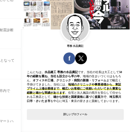
耐震診断
専務 水品廣記
f
瓦となって
こんにちは。
水品建工 専務の水品廣記
です。当社の社長は大工として
50
年の経験を重ね、当社も設立から早25年
。地域の住まいづくりはもちろ
ん、
オフィスや工場、クリニック・病院の新築・リフォーム
まで幅広く
手掛けてきました。当社には、
地域のクリニックや事業者様から、東証
プライム上場企業様まで、幅広いお客様にご依頼いただいてきた豊富な
市内で
経験と確かな実績があります
。住宅と法人施設の両方を安心して任せら
れる工務店として、
確かな技術と国家資格に基づく提案力で
、
埼玉県川
口市・さいたま市
を中心に埼玉・東京の皆さまに貢献してまいります。
詳しいプロフィール
マートハ