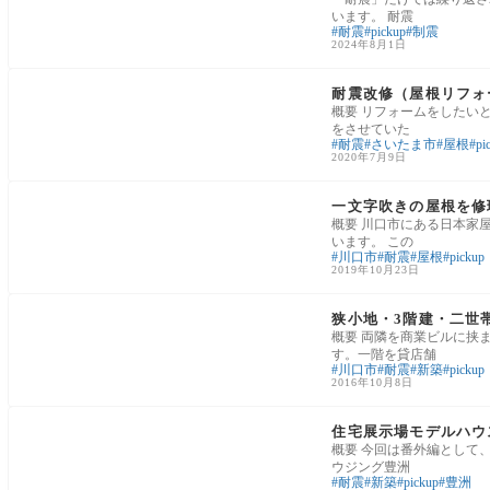
います。 耐震
耐震
pickup
制震
2024年8月1日
リフォームの施工事例
耐震改修（屋根リフォ
概要 リフォームをしたい
をさせていた
耐震
さいたま市
屋根
pi
2020年7月9日
リフォームの施工事例
一文字吹きの屋根を修
概要 川口市にある日本家
います。 この
川口市
耐震
屋根
pickup
2019年10月23日
新築住宅の施工事例
狭小地・3階建・二世
概要 両隣を商業ビルに挟
す。一階を貸店舗
川口市
耐震
新築
pickup
2016年10月8日
新築住宅の施工事例
住宅展示場モデルハウ
概要 今回は番外編として
ウジング豊洲
耐震
新築
pickup
豊洲