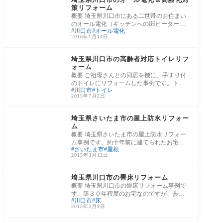
策リフォーム
概要 埼玉県川口市にある二世帯のお住まい
のオール電化（キッチンへのIHヒーターの
川口市
オール電化
導入等）と両親の高齢化を見越したリフォ
2016年1月14日
ームを
リフォームの施工事例
埼玉県川口市の高齢者対応トイレリフ
ォーム
概要 ご祖母さんとの同居を機に、手すり付
のトイレにリフォームした事例です。トイ
川口市
トイレ
レは節水タイプですので、月々の下水道代
2015年7月2日
を減
リフォームの施工事例
埼玉県さいたま市の屋上防水リフォー
ム
概要 埼玉県さいたま市の屋上防水リフォー
ム事例です。約十年前に建てられたお宅の
さいたま市
屋根
だったのですが、経年劣化がみられた為、
2015年3月12日
リフ
リフォームの施工事例
埼玉県川口市の畳床リフォーム
概要 埼玉県川口市の畳床リフォーム事例で
す。築３０年程度のお宅なのですが、歩く
川口市
床
と畳の下がぶかぶかとするようになり、リ
2015年3月9日
フォ
リフォームの施工事例