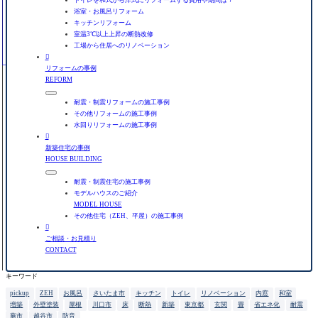
浴室・お風呂リフォーム
キッチンリフォーム
室温3℃以上上昇の断熱改修
工場から住居へのリノベーション

リフォームの事例
REFORM
耐震・制震リフォームの施工事例
その他リフォームの施工事例
水回りリフォームの施工事例

新築住宅の事例
HOUSE BUILDING
耐震・制震住宅の施工事例
モデルハウスのご紹介
MODEL HOUSE
その他住宅（ZEH、平屋）の施工事例

ご相談・お見積り
CONTACT
キーワード
pickup
ZEH
お風呂
さいたま市
キッチン
トイレ
リノベーション
内窓
和室
増築
外壁塗装
屋根
川口市
床
断熱
新築
東京都
玄関
畳
省エネ化
耐震
蕨市
越谷市
防音