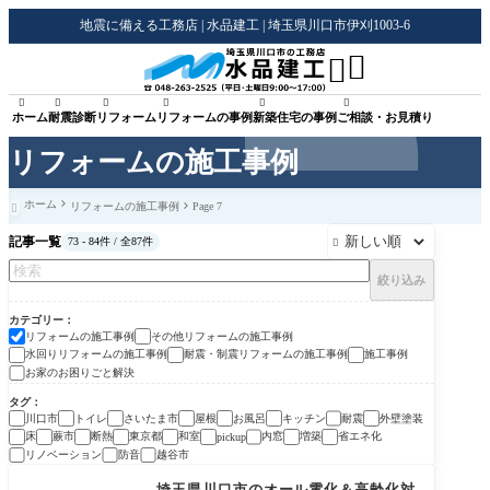
地震に備える工務店 | 水品建工 | 埼玉県川口市伊刈1003-6








ホーム
耐震診断
リフォーム
リフォームの事例
新築住宅の事例
ご相談・お見積り
リフォームの施工事例
ホーム
リフォームの施工事例
Page 7

記事一覧
73 - 84件 / 全87件

絞り込み
カテゴリー
リフォームの施工事例
その他リフォームの施工事例
水回りリフォームの施工事例
耐震・制震リフォームの施工事例
施工事例
お家のお困りごと解決
タグ
川口市
トイレ
さいたま市
屋根
お風呂
キッチン
耐震
外壁塗装
床
蕨市
断熱
東京都
和室
内窓
増築
省エネ化
pickup
リノベーション
防音
越谷市
リフォームの施工事例
埼玉県川口市のオール電化＆高齢化対