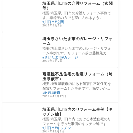
埼玉県川口市の介護リフォーム（玄関
等）
概要 埼玉県川口市の介護リフォーム事例で
す。車椅子の方でも家に入れるように、門
川口市
玄関
から玄関までの段差の少ない階段を設置
2015年3月5日
し、玄
リフォームの施工事例
埼玉県さいたま市のガレージ・リフォ
ーム
概要 埼玉県さいたま市のガレージ・リフォ
ーム事例です。リフォーム前は藤棚兼カー
さいたま市
ガレージ
ポートだったのですが、老朽化により崩壊
2015年3月2日
の危
リフォームの施工事例
耐震性不足住宅の耐震リフォーム（埼
玉県蕨市）
概要 埼玉県蕨市内にある耐震性不足住宅を
耐震リフォームした事例です。筋交いが一
耐震
蕨市
本しかなかったり、途中で途切れているな
2014年12月12日
ど耐
リフォームの施工事例
埼玉県川口市内のリフォーム事例【キ
ッチン編】
概要 埼玉県川口市内における木造住宅のリ
フォームを行った事例のキッチン編です。
川口市
キッチン
リフォーム前 リフォーム前は独立した隣の
2014年12月6日