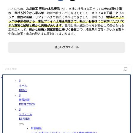
こんにちは。
水品建工 専務の水品廣記
です。当社の社長は大工として
50年の経験を重
ね、当社も設立から早25年
。地域の住まいづくりはもちろん、
オフィスや工場、クリニ
ック・病院の新築・リフォーム
まで幅広く手掛けてきました。当社には、
地域のクリニ
ックや事業者様から、東証プライム上場企業様まで、幅広いお客様にご依頼いただいて
きた豊富な経験と確かな実績があります
。住宅と法人施設の両方を安心して任せられる
工務店として、
確かな技術と国家資格に基づく提案力で
、
埼玉県川口市・さいたま市
を
中心に埼玉・東京の皆さまに貢献してまいります。
詳しいプロフィール
記
事
を
検

索
ホーム
HOME

耐震診断
INSPECTION

リフォーム
REFORM
耐震補強
トイレを和式から洋式にリフォームする費用や期間は？