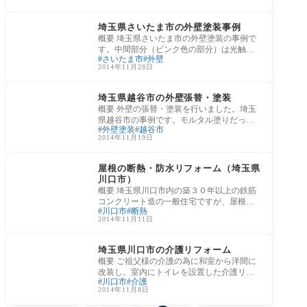
部屋
リフォームの施工事例
埼玉県さいたま市の外壁塗装事例
概要 埼玉県さいたま市の外壁塗装の事例で
す。中間部分（ピンク色の部分）は光触媒
さいたま市
外壁
塗料（ハイドロテクト）を使用しました。
2014年11月28日
また
リフォームの施工事例
埼玉県越谷市の外壁張替・塗装
概要 外壁の張替・塗装を行いました。埼玉
県越谷市の事例です。モルタル塗りだった
外壁塗装
越谷市
外壁を、親水コートされた「サイディン
2014年11月19日
グ」に
リフォームの施工事例
屋根の断熱・防水リフォーム（埼玉県
川口市）
概要 埼玉県川口市内の築３０年以上の鉄筋
コンクリート造の一般住宅ですが、屋根の
川口市
断熱
断熱効果が低いために夏になると非常に室
2014年11月11日
内が
リフォームの施工事例
埼玉県川口市の介護リフォーム
概要 ご祖父様の介護の為に和室から洋間に
改装し、室内にトイレを設置した介護リフ
川口市
介護
ォームの事例です。給排水の配管の工事が
2014年11月8日
大変