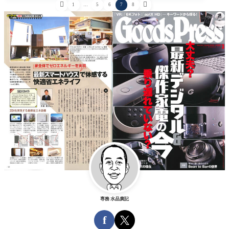


1
…
5
6
7
8
専務 水品廣記
f