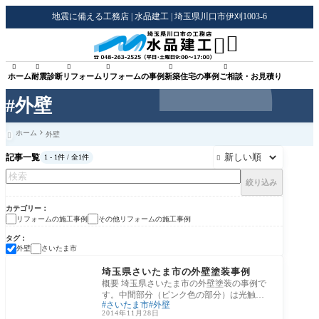
地震に備える工務店 | 水品建工 | 埼玉県川口市伊刈1003-6








ホーム
耐震診断
リフォーム
リフォームの事例
新築住宅の事例
ご相談・お見積り
#外壁
ホーム
外壁

記事一覧
1 - 1件 / 全1件

絞り込み
カテゴリー
リフォームの施工事例
その他リフォームの施工事例
タグ
外壁
さいたま市
リフォームの施工事例
埼玉県さいたま市の外壁塗装事例
概要 埼玉県さいたま市の外壁塗装の事例で
す。中間部分（ピンク色の部分）は光触媒
さいたま市
外壁
塗料（ハイドロテクト）を使用しました。
2014年11月28日
また