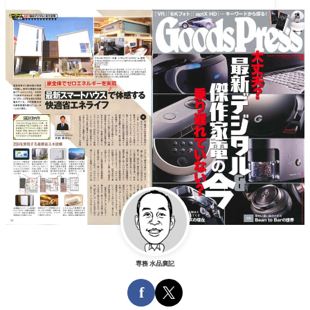
専務 水品廣記
f