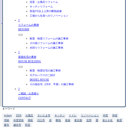
浴室・お風呂リフォーム
キッチンリフォーム
室温3℃以上上昇の断熱改修
工場から住居へのリノベーション

リフォームの事例
REFORM
耐震・制震リフォームの施工事例
その他リフォームの施工事例
水回りリフォームの施工事例

新築住宅の事例
HOUSE BUILDING
耐震・制震住宅の施工事例
モデルハウスのご紹介
MODEL HOUSE
その他住宅（ZEH、平屋）の施工事例

ご相談・お見積り
CONTACT
キーワード
pickup
ZEH
お風呂
さいたま市
キッチン
トイレ
リノベーション
内窓
和室
増築
外壁塗装
屋根
川口市
床
断熱
新築
東京都
玄関
畳
省エネ化
耐震
蕨市
越谷市
防音