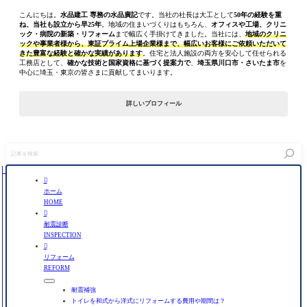
こんにちは。
水品建工 専務の水品廣記
です。当社の社長は大工として
50年の経験を重
ね、当社も設立から早25年
。地域の住まいづくりはもちろん、
オフィスや工場、クリニ
ック・病院の新築・リフォーム
まで幅広く手掛けてきました。当社には、
地域のクリニ
ックや事業者様から、東証プライム上場企業様まで、幅広いお客様にご依頼いただいて
きた豊富な経験と確かな実績があります
。住宅と法人施設の両方を安心して任せられる
工務店として、
確かな技術と国家資格に基づく提案力で
、
埼玉県川口市・さいたま市
を
中心に埼玉・東京の皆さまに貢献してまいります。
詳しいプロフィール
記
事
を
検

索
ホーム
HOME

耐震診断
INSPECTION

リフォーム
REFORM
耐震補強
トイレを和式から洋式にリフォームする費用や期間は？