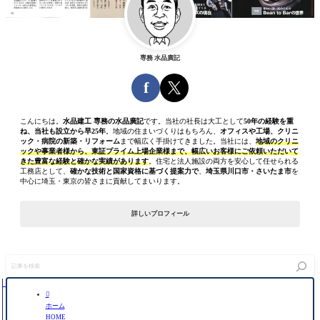
専務 水品廣記
f
こんにちは。
水品建工 専務の水品廣記
です。当社の社長は大工として
50年の経験を重
ね、当社も設立から早25年
。地域の住まいづくりはもちろん、
オフィスや工場、クリニ
ック・病院の新築・リフォーム
まで幅広く手掛けてきました。当社には、
地域のクリニ
ックや事業者様から、東証プライム上場企業様まで、幅広いお客様にご依頼いただいて
きた豊富な経験と確かな実績があります
。住宅と法人施設の両方を安心して任せられる
工務店として、
確かな技術と国家資格に基づく提案力で
、
埼玉県川口市・さいたま市
を
中心に埼玉・東京の皆さまに貢献してまいります。
詳しいプロフィール
記
事
を
検

索
ホーム
HOME