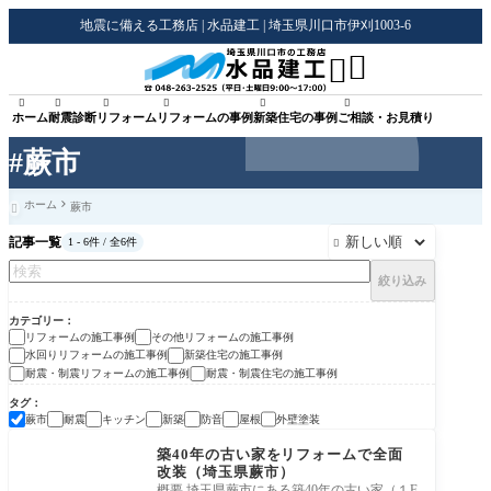
地震に備える工務店 | 水品建工 | 埼玉県川口市伊刈1003-6








ホーム
耐震診断
リフォーム
リフォームの事例
新築住宅の事例
ご相談・お見積り
#蕨市
ホーム
蕨市

記事一覧
1 - 6件 / 全6件

絞り込み
カテゴリー
リフォームの施工事例
その他リフォームの施工事例
水回りリフォームの施工事例
新築住宅の施工事例
耐震・制震リフォームの施工事例
耐震・制震住宅の施工事例
タグ
蕨市
耐震
キッチン
新築
防音
屋根
外壁塗装
リフォームの施工事例
築40年の古い家をリフォームで全面
改装（埼玉県蕨市）
概要 埼玉県蕨市にある築40年の古い家（１F