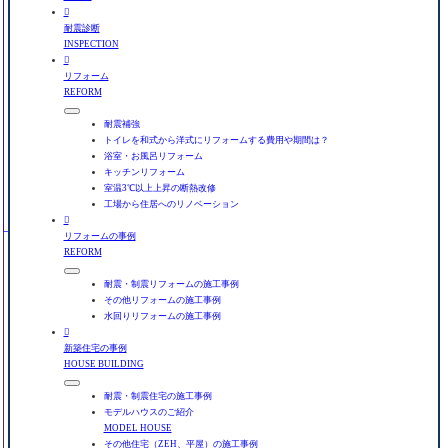

耐震診断
INSPECTION

リフォーム
REFORM
耐震補強
トイレを和式から洋式にリフォームする費用や期間は？
浴室・お風呂リフォーム
キッチンリフォーム
室温3℃以上上昇の断熱改修
工場から住居へのリノベーション

リフォームの事例
REFORM
耐震・制震リフォームの施工事例
その他リフォームの施工事例
水回りリフォームの施工事例

新築住宅の事例
HOUSE BUILDING
耐震・制震住宅の施工事例
モデルハウスのご紹介
MODEL HOUSE
その他住宅（ZEH、平屋）の施工事例