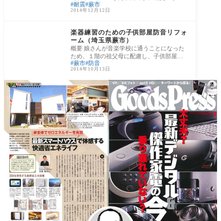
耐震
蕨市
本しかなかったり、途中で途切れているな
2014年12月12日
ど耐
リフォームの施工事例
楽器練習のための子供部屋防音リフォ
ーム（埼玉県蕨市）
概要 娘さんが音楽学校に通うことになった
ため、１階の祖父母に配慮し、子供部屋を
蕨市
防音
防音＋断熱リフォームをした埼玉県蕨市の
2014年10月13日
事例