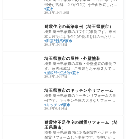
部分が店舗、２Fが住宅）を全面改装した事
蕨市
例です。同居する娘さんが両親のために、
2018年10月19日
リフ
新築住宅の施工事例
耐震住宅の新築事例（埼玉県蕨市）
概要 埼玉県蕨市の注文住宅事例です。東日
本大震災による住宅の倒壊を目の当たりに
耐震
新築
蕨市
し、施主様が耐震性に優れた注文住宅を希
2016年10月8日
望さ
リフォームの施工事例
埼玉県蕨市の屋根・外壁塗装
概要 埼玉県蕨市の屋根・外壁塗装の事例で
す。家族構成は、ご夫婦とお子様２人で
屋根
外壁塗装
蕨市
す。外壁の汚れが目立ってきたことと、経
2016年10月7日
年劣化
リフォームの施工事例
埼玉県蕨市のキッチン小リフォーム
概要 埼玉県蕨市のキッチンリフォームの事
例です。キッチン全体の大きなリフォーム
キッチン
蕨市
ではなく、キッチンのガスコンロの交換を
2016年6月16日
行っ
リフォームの施工事例
耐震性不足住宅の耐震リフォーム（埼
玉県蕨市）
概要 埼玉県蕨市内にある耐震性不足住宅を
耐震リフォームした事例です。筋交いが一