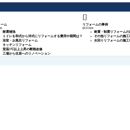

ォーム
リフォームの事例
RM
REFORM
耐震補強
耐震・制震リフォームの
トイレを和式から洋式にリフォームする費用や期間は？
その他リフォームの施工
浴室・お風呂リフォーム
水回りリフォームの施工
キッチンリフォーム
室温3℃以上上昇の断熱改修
工場から住居へのリノベーション