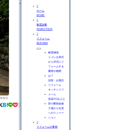
検

索
ホーム
HOME

耐震診断
INSPECTION

リフォーム
REFORM
耐震補強
トイレを和式
から洋式にリ
フォームする
費用や期間
は？
浴室・お風呂
リフォーム
キッチンリフ
ォーム
開催報告
室温3℃以上上

昇の断熱改修
工場から住居
へのリノベー
ション

リフォームの事例