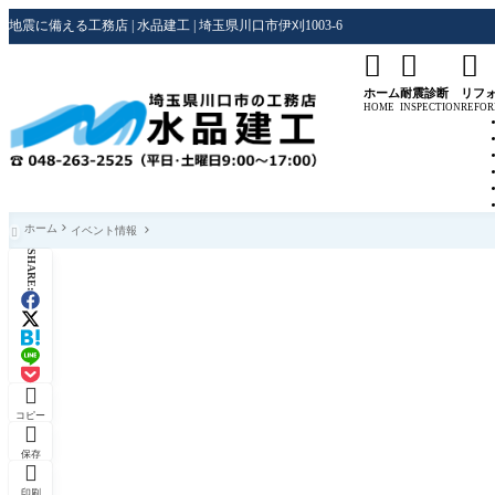
地震に備える工務店 | 水品建工 | 埼玉県川口市伊刈1003-6



ホーム
耐震診断
リフ
HOME
INSPECTION
REFO
ホーム
イベント情報

SHARE:

コピー

保存

印刷