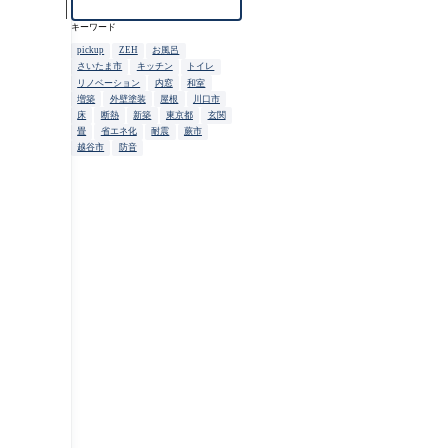
キーワード
pickup
ZEH
お風呂
さいたま市
キッチン
トイレ
リノベーション
内窓
和室
増築
外壁塗装
屋根
川口市
床
断熱
新築
東京都
玄関
畳
省エネ化
耐震
蕨市
越谷市
防音