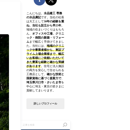
こんにちは。
水品建工 専務
の水品廣記
です。当社の社長
は大工として
50年の経験を重
ね、当社も設立から早25年
。
地域の住まいづくりはもちろ
ん、
オフィスや工場、クリニ
ック・病院の新築・リフォー
ム
まで幅広く手掛けてきまし
た。当社には、
地域のクリニ
ックや事業者様から、東証プ
ライム上場企業様まで、幅広
いお客様にご依頼いただいて
きた豊富な経験と確かな実績
があります
。住宅と法人施設
の両方を安心して任せられる
工務店として、
確かな技術と
国家資格に基づく提案力で
、
埼玉県川口市・さいたま市
を
中心に埼玉・東京の皆さまに
貢献してまいります。
詳しいプロフィール
記
事
を