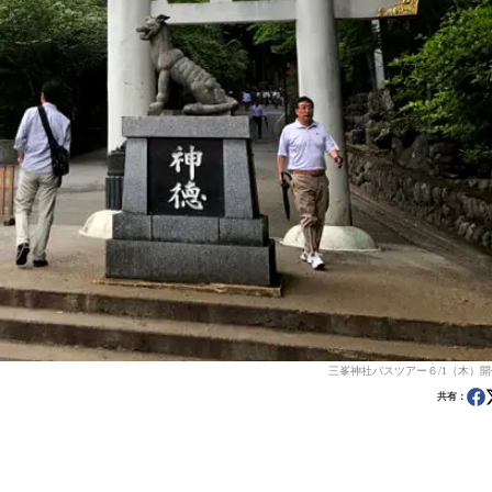
三峯神社バスツアー６/1（木）
共有：