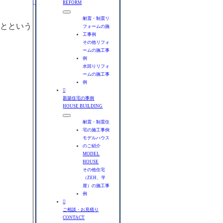
REFORM
耐震・制震リ
たとという
フォームの施
工事例
その他リフォ
ームの施工事
例
水回りリフォ
ームの施工事
例

新築住宅の事例
HOUSE BUILDING
耐震・制震住
宅の施工事例
モデルハウス
のご紹介
MODEL
HOUSE
その他住宅
（ZEH、平
屋）の施工事
例

ご相談・お見積り
CONTACT