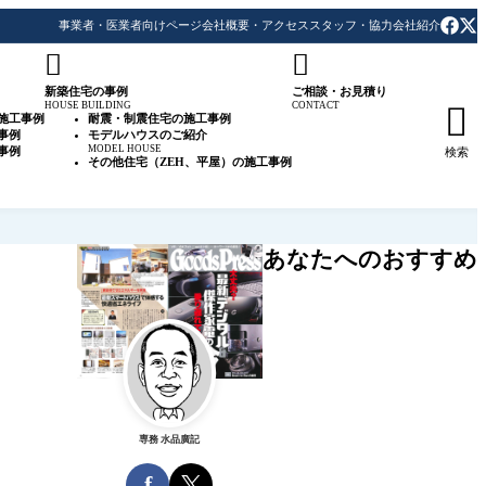
事業者・医業者向けページ
会社概要・アクセス
スタッフ・協力会社紹介


新築住宅の事例
ご相談・お見積り
HOUSE BUILDING
CONTACT

施工事例
耐震・制震住宅の施工事例
事例
モデルハウスのご紹介
MODEL HOUSE
事例
検索
その他住宅（ZEH、平屋）の施工事例
あなたへのおすすめ
専務 水品廣記
f