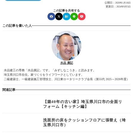
公開日：
2020年1月16日
更新日：
2024年9月5日
この記事を共有する
この記事を書いた人
水品 廣記
水品建工の専務「水品廣記」です。「みずしなこうき」と読みます。
埼玉県川口市在住。家づくりをライフワークとしています。
二級建築士、一級建築施工管理技士、川口東ロータリークラブ会長（第55代 2025～2026年度）
関連記事
【築40年の古い家】埼玉県川口市の全面リ
フォーム【キッチン編】
洗面所の床をクッションフロアに張替え（埼
玉県川口市）