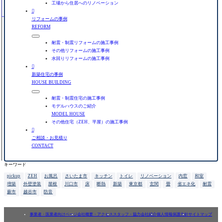
工場から住居へのリノベーション

リフォームの事例
REFORM
耐震・制震リフォームの施工事例
その他リフォームの施工事例
水回りリフォームの施工事例

新築住宅の事例
HOUSE BUILDING
耐震・制震住宅の施工事例
モデルハウスのご紹介
MODEL HOUSE
その他住宅（ZEH、平屋）の施工事例

ご相談・お見積り
CONTACT
キーワード
pickup
ZEH
お風呂
さいたま市
キッチン
トイレ
リノベーション
内窓
和室
増築
外壁塗装
屋根
川口市
床
断熱
新築
東京都
玄関
畳
省エネ化
耐震
蕨市
越谷市
防音
事業者・医業者向けページ
会社概要・アクセス
スタッフ・協力会社紹介
個人情報保護方針
サイトマップ