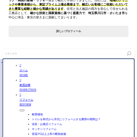
ック・病院の新築・リフォーム
まで幅広く手掛けてきました。当社には、
地域のクリニ
ックや事業者様から、東証プライム上場企業様まで、幅広いお客様にご依頼いただいて
きた豊富な経験と確かな実績があります
。住宅と法人施設の両方を安心して任せられる
工務店として、
確かな技術と国家資格に基づく提案力で
、
埼玉県川口市・さいたま市
を
中心に埼玉・東京の皆さまに貢献してまいります。
詳しいプロフィール
記
事
を
検

索
ホーム
HOME

耐震診断
INSPECTION

リフォーム
REFORM
耐震補強
トイレを和式から洋式にリフォームする費用や期間は？
浴室・お風呂リフォーム
キッチンリフォーム
室温3℃以上上昇の断熱改修