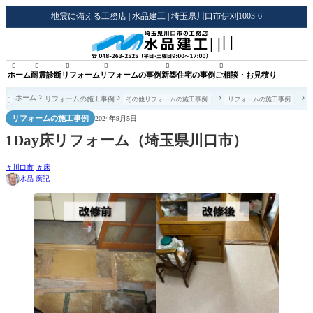
地震に備える工務店 | 水品建工 | 埼玉県川口市伊刈1003-6








ホーム
耐震診断
リフォーム
リフォームの事例
新築住宅の事例
ご相談・お見積り
ホーム
リフォームの施工事例
その他リフォームの施工事例
リフォームの施工事例

リフォームの施工事例
2024年9月5日
1Day床リフォーム（埼玉県川口市）
川口市
床
水品 廣記