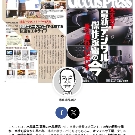
専務 水品廣記
f
こんにちは。
水品建工 専務の水品廣記
です。当社の社長は大工として
50年の経験を重
ね、当社も設立から早25年
。地域の住まいづくりはもちろん、
オフィスや工場、クリニ