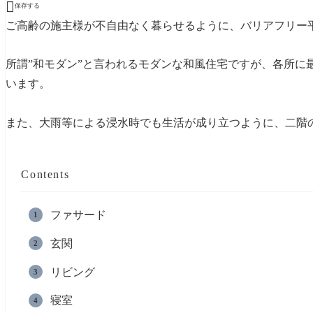

保存する
ご高齢の施主様が不自由なく暮らせるように、バリアフリー
所謂”和モダン”と言われるモダンな和風住宅ですが、各所に
います。
また、大雨等による浸水時でも生活が成り立つように、二階
Contents
ファサード
玄関
リビング
寝室