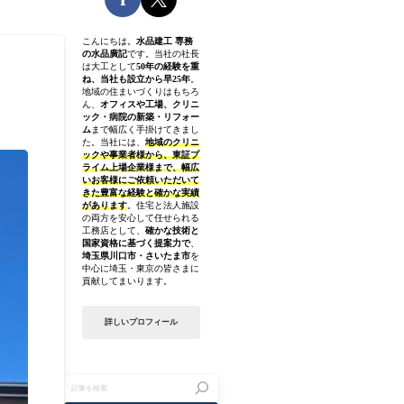
こんにちは。
水品建工 専務
の水品廣記
です。当社の社長
は大工として
50年の経験を重
ね、当社も設立から早25年
。
地域の住まいづくりはもちろ
ん、
オフィスや工場、クリニ
ック・病院の新築・リフォー
ム
まで幅広く手掛けてきまし
た。当社には、
地域のクリニ
ックや事業者様から、東証プ
ライム上場企業様まで、幅広
いお客様にご依頼いただいて
きた豊富な経験と確かな実績
があります
。住宅と法人施設
の両方を安心して任せられる
工務店として、
確かな技術と
国家資格に基づく提案力で
、
埼玉県川口市・さいたま市
を
中心に埼玉・東京の皆さまに
貢献してまいります。
詳しいプロフィール
記
事
を