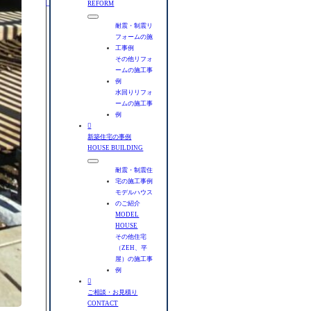
REFORM
耐震・制震リ
フォームの施
工事例
その他リフォ
ームの施工事
例
水回りリフォ
ームの施工事
例

新築住宅の事例
HOUSE BUILDING
耐震・制震住
宅の施工事例
モデルハウス
のご紹介
MODEL
HOUSE
その他住宅
（ZEH、平
屋）の施工事
例

ご相談・お見積り
CONTACT