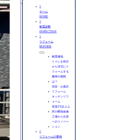
検

索
ホーム
HOME

耐震診断
INSPECTION

リフォーム
REFORM
耐震補強
トイレを和式
から洋式にリ
フォームする
費用や期間
は？
浴室・お風呂
リフォーム
キッチンリフ
ォーム
室温3℃以上上
昇の断熱改修
工場から住居
へのリノベー
ション

リフォームの事例