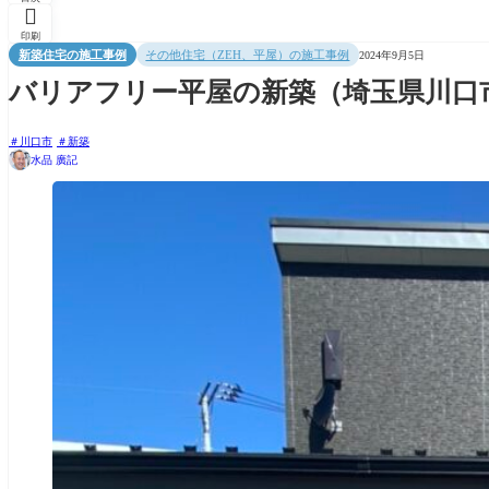

印刷
新築住宅の施工事例
その他住宅（ZEH、平屋）の施工事例
2024年9月5日
バリアフリー平屋の新築（埼玉県川口
川口市
新築
水品 廣記