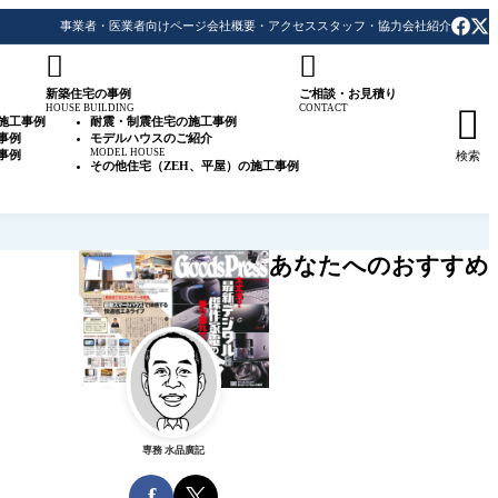
事業者・医業者向けページ
会社概要・アクセス
スタッフ・協力会社紹介


新築住宅の事例
ご相談・お見積り
HOUSE BUILDING
CONTACT

施工事例
耐震・制震住宅の施工事例
事例
モデルハウスのご紹介
MODEL HOUSE
事例
検索
その他住宅（ZEH、平屋）の施工事例
あなたへのおすすめ
専務 水品廣記
f