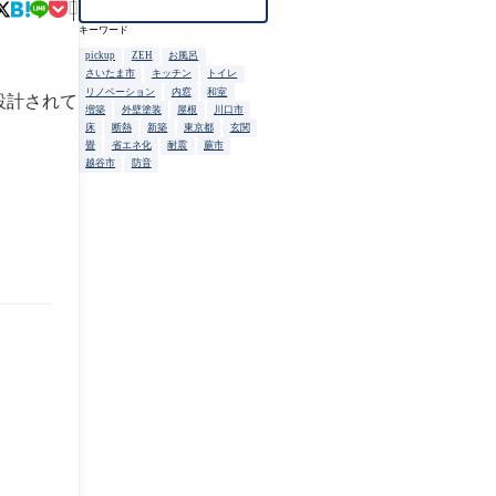

キーワード
pickup
ZEH
お風呂
さいたま市
キッチン
トイレ
リノベーション
内窓
和室
設計されて
増築
外壁塗装
屋根
川口市
床
断熱
新築
東京都
玄関
畳
省エネ化
耐震
蕨市
越谷市
防音