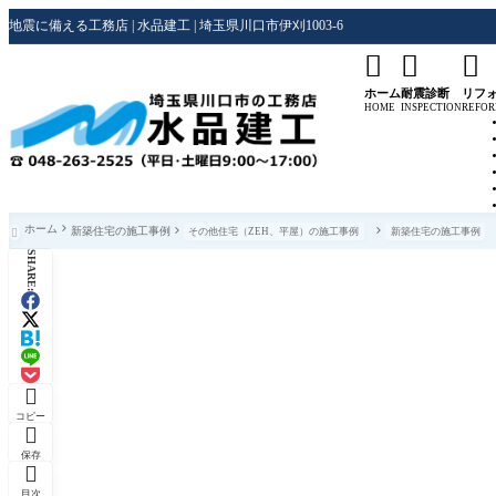
地震に備える工務店 | 水品建工 | 埼玉県川口市伊刈1003-6



ホーム
耐震診断
リフ
HOME
INSPECTION
REFO
ホーム
新築住宅の施工事例
その他住宅（ZEH、平屋）の施工事例
新築住宅の施工事例

SHARE:

コピー

保存

目次