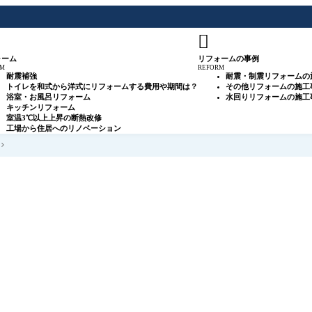

ォーム
リフォームの事例
RM
REFORM
耐震補強
耐震・制震リフォームの
トイレを和式から洋式にリフォームする費用や期間は？
その他リフォームの施工
浴室・お風呂リフォーム
水回りリフォームの施工
キッチンリフォーム
室温3℃以上上昇の断熱改修
工場から住居へのリノベーション