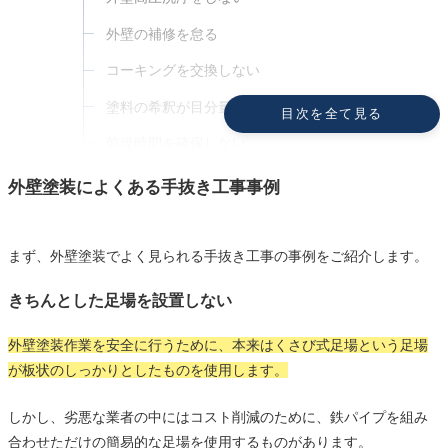
外壁の補修を怠る
コーキングを交換しない
塗料の希釈が目分量もしくは薄めすぎ
目次を全て見る
乾燥時間を確保しない
塗装回数を減らす
外壁塗装によくある手抜き工事事例
雨天など高湿度のときにも塗装をする
外壁塗装で起きやすいトラブル
まず、外壁塗装でよく見られる手抜き工事の事例をご紹介します。
仕上がりの色でもトラブルが起きやすい
きちんとした足場を設置しない
悪質な追加請求トラブルが起きることも
外壁塗装作業を安全に行うために、本来はくさび式足場という足場
ご近所トラブルは事前に防止
が板状のしっかりとしたものを使用します。
手抜き工事やトラブルを回避するためにできること
丁寧に事前点検をしてくれる信頼できる業者を選
しかし、劣悪な業者の中にはコスト削減のために、鉄パイプを組み
ぶ
合わせただけの簡易的な足場を使用するものがあります。