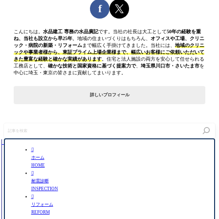
f
こんにちは。
水品建工 専務の水品廣記
です。当社の社長は大工として
50年の経験を重
ね、当社も設立から早25年
。地域の住まいづくりはもちろん、
オフィスや工場、クリニ
ック・病院の新築・リフォーム
まで幅広く手掛けてきました。当社には、
地域のクリニ
ックや事業者様から、東証プライム上場企業様まで、幅広いお客様にご依頼いただいて
きた豊富な経験と確かな実績があります
。住宅と法人施設の両方を安心して任せられる
工務店として、
確かな技術と国家資格に基づく提案力で
、
埼玉県川口市・さいたま市
を
中心に埼玉・東京の皆さまに貢献してまいります。
詳しいプロフィール
記
事
を
検

索
ホーム
HOME

耐震診断
INSPECTION

リフォーム
REFORM