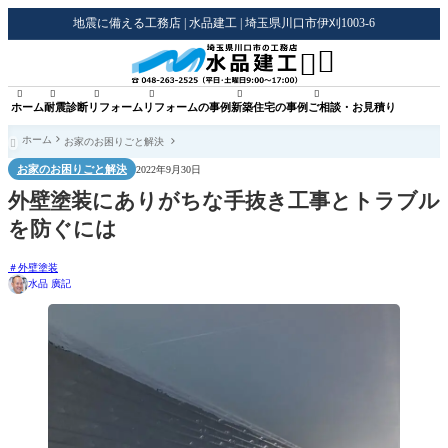
地震に備える工務店 | 水品建工 | 埼玉県川口市伊刈1003-6








ホーム
耐震診断
リフォーム
リフォームの事例
新築住宅の事例
ご相談・お見積り
ホーム
お家のお困りごと解決

お家のお困りごと解決
2022年9月30日
外壁塗装にありがちな手抜き工事とトラブル
を防ぐには
外壁塗装
水品 廣記