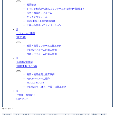
耐震補強
トイレを和式から洋式にリフォームする費用や期間は？
浴室・お風呂リフォーム
キッチンリフォーム
室温3℃以上上昇の断熱改修
工場から住居へのリノベーション

リフォームの事例
REFORM
耐震・制震リフォームの施工事例
その他リフォームの施工事例
水回りリフォームの施工事例

新築住宅の事例
HOUSE BUILDING
耐震・制震住宅の施工事例
モデルハウスのご紹介
MODEL HOUSE
その他住宅（ZEH、平屋）の施工事例

ご相談・お見積り
CONTACT
キーワード
pickup
ZEH
お風呂
さいたま市
キッチン
トイレ
リノベーション
内窓
和室