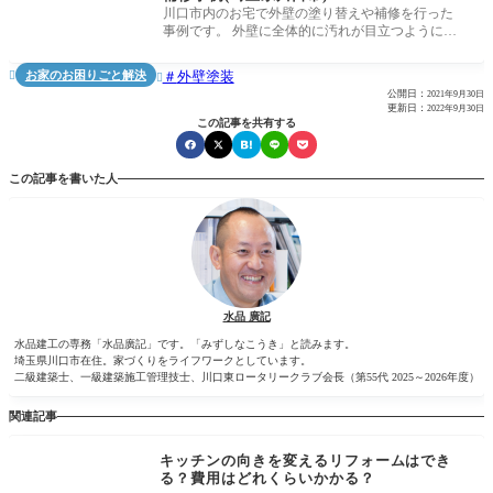
川口市内のお宅で外壁の塗り替えや補修を行った
事例です。 外壁に全体的に汚れが目立つようにな
っていましたが、細かくチェック
お家のお困りごと解決
外壁塗装


公開日：
2021年9月30日
更新日：
2022年9月30日
この記事を共有する
この記事を書いた人
水品 廣記
水品建工の専務「水品廣記」です。「みずしなこうき」と読みます。
埼玉県川口市在住。家づくりをライフワークとしています。
二級建築士、一級建築施工管理技士、川口東ロータリークラブ会長（第55代 2025～2026年度）
関連記事
キッチンの向きを変えるリフォームはでき
る？費用はどれくらいかかる？