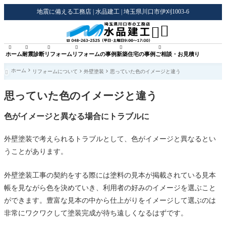
地震に備える工務店 | 水品建工 | 埼玉県川口市伊刈1003-6








ホーム
耐震診断
リフォーム
リフォームの事例
新築住宅の事例
ご相談・お見積り
ホーム
リフォームについて
外壁塗装
思っていた色のイメージと違う

思っていた色のイメージと違う
色がイメージと異なる場合にトラブルに
外壁塗装で考えられるトラブルとして、色がイメージと異なるとい
うことがあります。
外壁塗装工事の契約をする際には塗料の見本が掲載されている見本
帳を見ながら色を決めていき、利用者の好みのイメージを選ぶこと
ができます。豊富な見本の中から仕上がりをイメージして選ぶのは
非常にワクワクして塗装完成が待ち遠しくなるはずです。