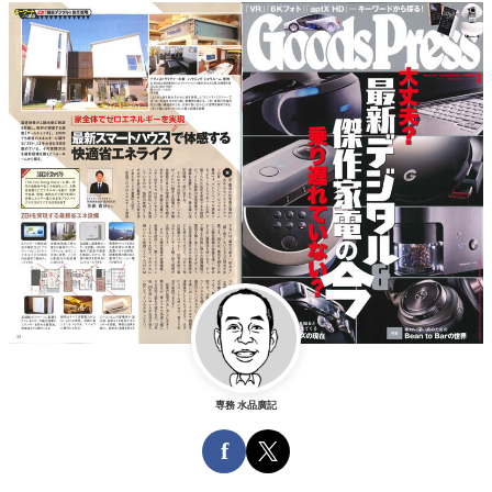
専務 水品廣記
f