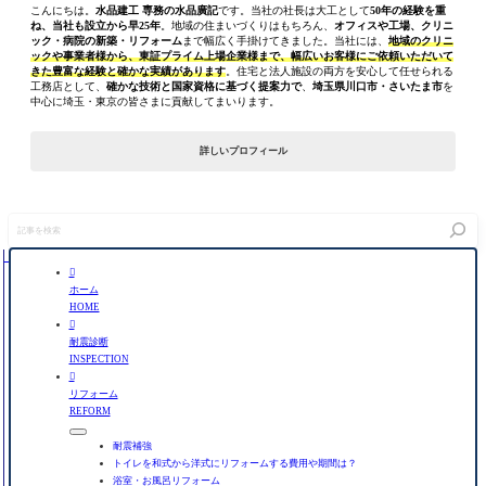
こんにちは。
水品建工 専務の水品廣記
です。当社の社長は大工として
50年の経験を重
ね、当社も設立から早25年
。地域の住まいづくりはもちろん、
オフィスや工場、クリニ
ック・病院の新築・リフォーム
まで幅広く手掛けてきました。当社には、
地域のクリニ
ックや事業者様から、東証プライム上場企業様まで、幅広いお客様にご依頼いただいて
きた豊富な経験と確かな実績があります
。住宅と法人施設の両方を安心して任せられる
工務店として、
確かな技術と国家資格に基づく提案力で
、
埼玉県川口市・さいたま市
を
中心に埼玉・東京の皆さまに貢献してまいります。
詳しいプロフィール
記
事
を
検

索
ホーム
HOME

耐震診断
INSPECTION

リフォーム
REFORM
耐震補強
トイレを和式から洋式にリフォームする費用や期間は？
浴室・お風呂リフォーム