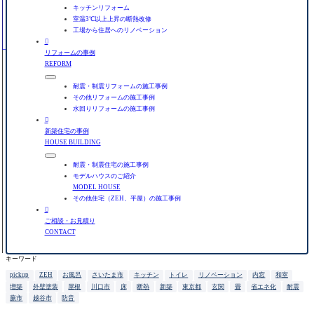
キッチンリフォーム
室温3℃以上上昇の断熱改修
工場から住居へのリノベーション

リフォームの事例
REFORM
耐震・制震リフォームの施工事例
その他リフォームの施工事例
水回りリフォームの施工事例

新築住宅の事例
HOUSE BUILDING
耐震・制震住宅の施工事例
モデルハウスのご紹介
MODEL HOUSE
その他住宅（ZEH、平屋）の施工事例

ご相談・お見積り
CONTACT
キーワード
pickup
ZEH
お風呂
さいたま市
キッチン
トイレ
リノベーション
内窓
和室
増築
外壁塗装
屋根
川口市
床
断熱
新築
東京都
玄関
畳
省エネ化
耐震
蕨市
越谷市
防音